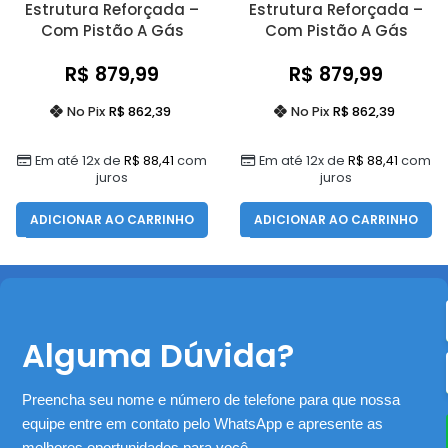
Estrutura Reforçada –
Estrutura Reforçada –
Com Pistão A Gás
Com Pistão A Gás
R$
879,99
R$
879,99
No Pix
R$
862,39
No Pix
R$
862,39
Em até 12x de
R$
88,41
com
Em até 12x de
R$
88,41
com
juros
juros
ADICIONAR AO CARRINHO
ADICIONAR AO CARRINHO
Alguma Dúvida?
Preencha seu nome e número de telefone para que nossa
equipe entre em contato pelo WhatsApp e apresente as
melhores oportunidades para você.