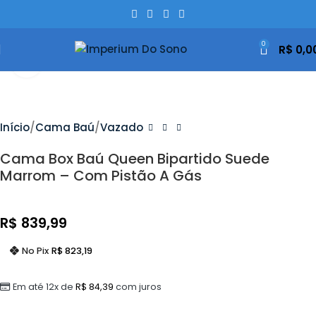
0
R$
0,0
Clique Para Ampliar
Início
Cama Baú
Vazado
Cama Box Baú Queen Bipartido Suede
Marrom – Com Pistão A Gás
R$
839,99
No Pix
R$
823,19
Em até 12x de
R$
84,39
com juros