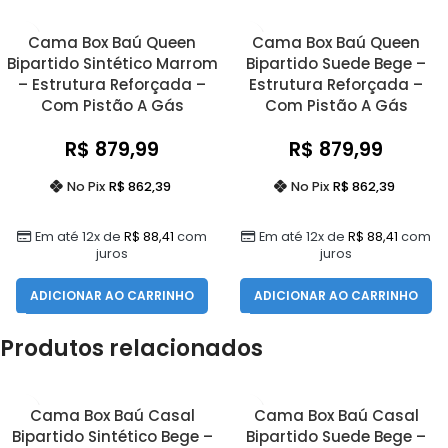
Cama Box Baú Queen
Cama Box Baú Queen
Bipartido Sintético Marrom
Bipartido Suede Bege –
– Estrutura Reforçada –
Estrutura Reforçada –
Com Pistão A Gás
Com Pistão A Gás
R$
879,99
R$
879,99
No Pix
R$
862,39
No Pix
R$
862,39
Em até 12x de
R$
88,41
com
Em até 12x de
R$
88,41
com
juros
juros
ADICIONAR AO CARRINHO
ADICIONAR AO CARRINHO
Produtos relacionados
Cama Box Baú Casal
Cama Box Baú Casal
Bipartido Sintético Bege –
Bipartido Suede Bege –