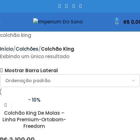
0
R$
0,0
colchão king
Início
Colchões
Colchão King
Exibindo um único resultado
Mostrar Barra Lateral
- 10%
Colchão King De Molas –
Linha Premium-Ortobom-
Freedom
R$
2.100,00