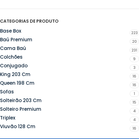
CATEGORIAS DE PRODUTO
Base Box
223
Baú Premium
20
Cama Baú
231
Colchões
9
Conjugado
3
King 203 Cm
16
Queen 198 Cm
16
Sofas
1
Solteirão 203 Cm
15
Solteiro Premium
4
Triplex
4
Viuvão 128 Cm
16