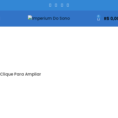
0
R$
0,0
Clique Para Ampliar