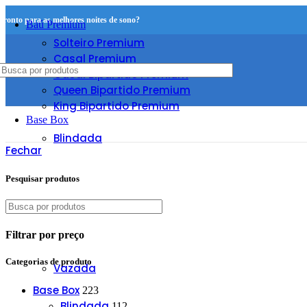
Pronto para as melhores noites de sono?
Baú Premium
Solteiro Premium
Casal Premium
Casal Bipartido Premium
Queen Bipartido Premium
King Bipartido Premium
Base Box
Blindada
Fechar
Pesquisar produtos
Filtrar por preço
Categorias de produto
Vazada
Base Box
223
Blindada
112