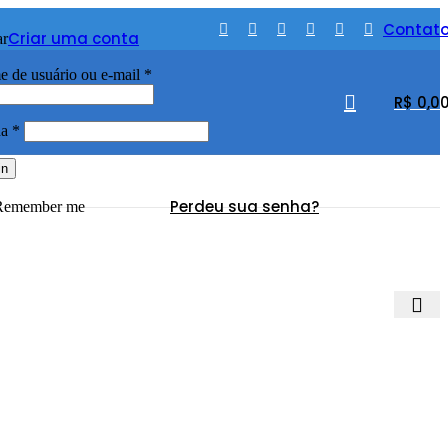
Contat
Criar uma conta
ar
Obrigatório
 de usuário ou e-mail
*
R$
0,0
Obrigatório
ha
*
in
Perdeu sua senha?
Remember me