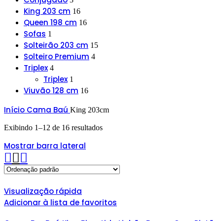
King 203 cm
16
Queen 198 cm
16
Sofas
1
Solteirão 203 cm
15
Solteiro Premium
4
Triplex
4
Triplex
1
Viuvão 128 cm
16
Início
Cama Baú
King 203cm
Exibindo 1–12 de 16 resultados
Mostrar barra lateral
Visualização rápida
Adicionar à lista de favoritos