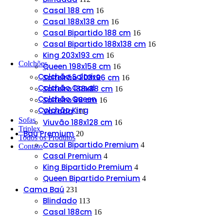
Casal 188 cm
16
Casal 188x138 cm
16
Casal Bipartido 188 cm
16
Casal Bipartido 188x138 cm
16
King 203x193 cm
16
Colchões
Queen 198x158 cm
16
Colchão Solteiro
Solteirão 203x96 cm
16
Colchão Casal
Solteiro 188x88 cm
16
Colchão Queen
Solteiro 88 cm
16
Colchão King
Vazada
111
Sofas
Viuvão 188x128 cm
16
Triplex
Baú Premium
20
Todos os Produtos
Casal Bipartido Premium
4
Contato
Casal Premium
4
King Bipartido Premium
4
Queen Bipartido Premium
4
Cama Baú
231
Blindado
113
Casal 188cm
16