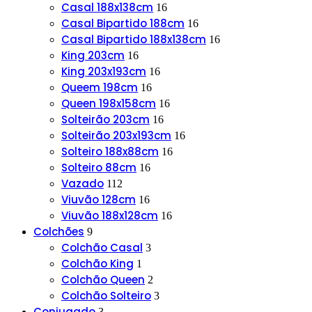
Casal 188x138cm
16
Casal Bipartido 188cm
16
Casal Bipartido 188x138cm
16
King 203cm
16
King 203x193cm
16
Queem 198cm
16
Queen 198x158cm
16
Solteirão 203cm
16
Solteirão 203x193cm
16
Solteiro 188x88cm
16
Solteiro 88cm
16
Vazado
112
Viuvão 128cm
16
Viuvão 188x128cm
16
Colchões
9
Colchão Casal
3
Colchão King
1
Colchão Queen
2
Colchão Solteiro
3
Conjugado
3