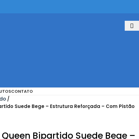
UTOS
CONTATO
ado
tido Suede Bege – Estrutura Reforçada – Com Pistão
Queen Bipartido Suede Bege –