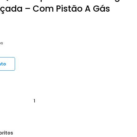
orçada – Com Pistão A Gás
os
nto
oritos