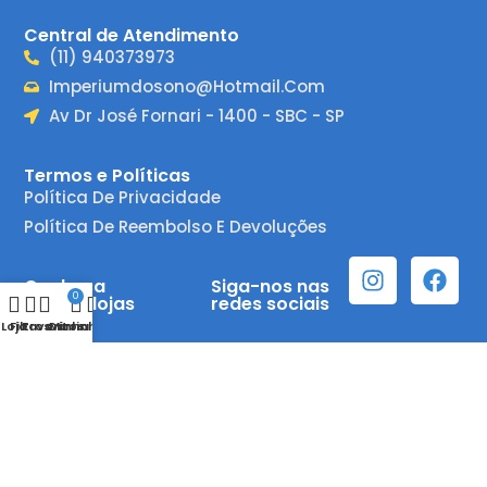
Central de Atendimento
(11) 940373973
Imperiumdosono@hotmail.com
Av Dr José Fornari - 1400 - SBC - SP
Termos e Políticas
Política De Privacidade
Política De Reembolso E Devoluções
Conheça
Siga-nos nas
0
nossas lojas
redes sociais
Loja
Filtros
Favoritos
Carrinho
Minha Conta
© 2025 Imperium do Sono – Todos os direitos reservados.