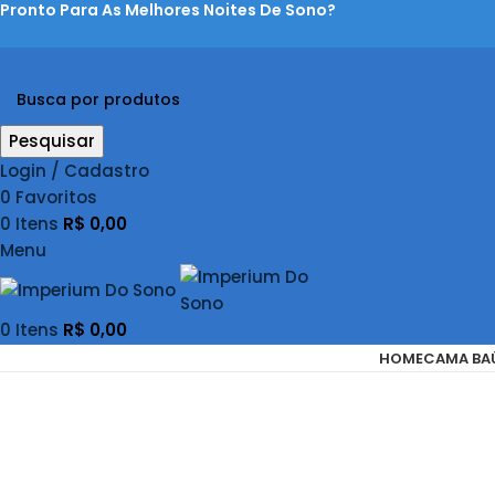
Pronto Para As Melhores Noites De Sono?
Pesquisar
Login / Cadastro
0
Favoritos
0
Itens
R$
0,00
Menu
0
Itens
R$
0,00
HOME
CAMA BA