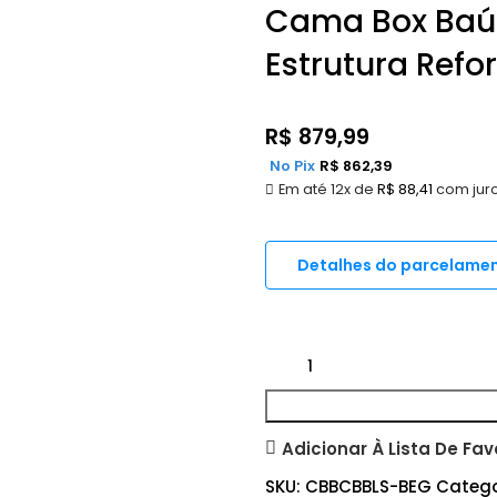
Cama Box Baú 
Estrutura Ref
R$
879,99
No Pix
R$
862,39
Em até 12x de
R$
88,41
com jur
Detalhes do parcelame
Adicionar À Lista De Fav
SKU:
CBBCBBLS-BEG
Catego