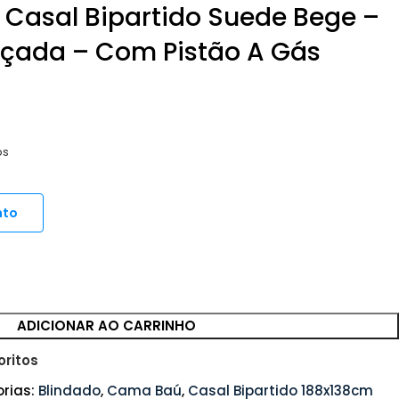
Casal Bipartido Suede Bege –
orçada – Com Pistão A Gás
os
nto
ADICIONAR AO CARRINHO
oritos
rias:
Blindado
,
Cama Baú
,
Casal Bipartido 188x138cm