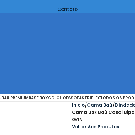
Contato
Ú
BAÚ PREMIUM
BASE BOX
COLCHÕES
SOFAS
TRIPLEX
TODOS OS PROD
Início
Cama Baú
Blindad
Cama Box Baú Casal Bipar
Gás
Voltar Aos Produtos