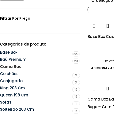
Filtrar Por Preço
Base Box Cas
Categorias de produto
Base Box
223
Baú Premium
20
Em at
Cama Baú
231
ADICIONAR A
Colchões
9
Conjugado
3
King 203 Cm
16
Queen 198 Cm
16
Cama Box Baú
Sofas
1
Bege – Com P
Solteirão 203 Cm
15