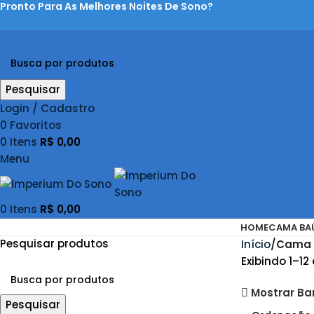
Pronto Para As Melhores Noites De Sono?
Pesquisar
Login / Cadastro
0
Favoritos
0
Itens
R$
0,00
Menu
0
Itens
R$
0,00
HOME
CAMA BA
Pesquisar produtos
Início
Cama 
Exibindo 1–12
Mostrar Bar
Pesquisar