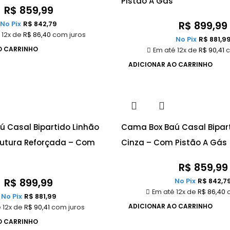
Pistão A Gás
R$
859,99
R$
899,99
No Pix
R$
842,79
 12x de
R$
86,40
com juros
No Pix
R$
881,9
O CARRINHO
Em até 12x de
R$
90,41
c
ADICIONAR AO CARRINHO
 Casal Bipartido Linhão
Cama Box Baú Casal Bipart
rutura Reforçada – Com
Cinza – Com Pistão A Gás
R$
859,99
R$
899,99
No Pix
R$
842,7
Em até 12x de
R$
86,40
c
No Pix
R$
881,99
ADICIONAR AO CARRINHO
 12x de
R$
90,41
com juros
O CARRINHO