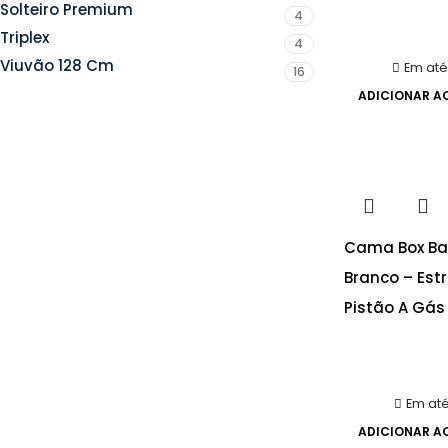
Solteiro Premium
4
Triplex
4
Viuvão 128 Cm
Em até
16
ADICIONAR A
Cama Box Baú
Branco – Est
Pistão A Gás
Em até
ADICIONAR A