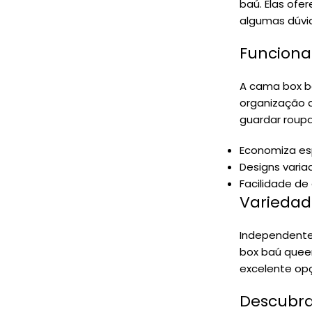
baú. Elas ofe
algumas dúvid
Funciona
A cama box ba
organização 
guardar roup
Economiza es
Designs vari
Facilidade de 
Variedad
Independente 
box baú queen
excelente opç
Descubra