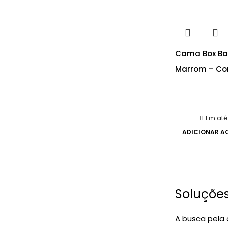
Cama Box Baú
Marrom – Co
Em até
ADICIONAR A
Soluções
A busca pela