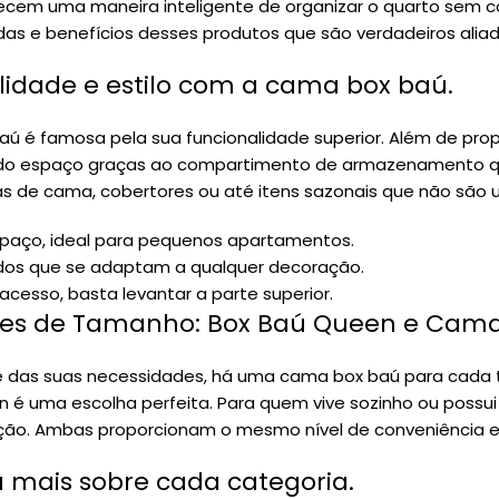
recem uma maneira inteligente de organizar o quarto sem c
as e benefícios desses produtos que são verdadeiros alia
lidade e estilo com a cama box baú.
ú é famosa pela sua funcionalidade superior. Além de propo
do espaço graças ao compartimento de armazenamento que f
as de cama, cobertores ou até itens sazonais que não são
paço, ideal para pequenos apartamentos.
ados que se adaptam a qualquer decoração.
acesso, basta levantar a parte superior.
es de Tamanho: Box Baú Queen e Cama B
das suas necessidades, há uma cama box baú para cada ti
 é uma escolha perfeita. Para quem vive sozinho ou possu
ão. Ambas proporcionam o mesmo nível de conveniência e 
 mais sobre cada categoria.