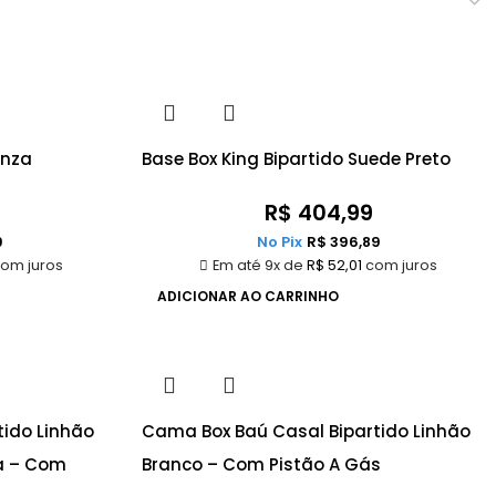
inza
Base Box King Bipartido Suede Preto
R$
404,99
9
No Pix
R$
396,89
om juros
Em até 9x de
R$
52,01
com juros
ADICIONAR AO CARRINHO
ido Linhão
Cama Box Baú Casal Bipartido Linhão
da – Com
Branco – Com Pistão A Gás