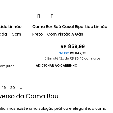
ido Linhão
Cama Box Baú Casal Bipartido Linhão
çada – Com
Preto – Com Pistão A Gás
R$
859,99
No Pix
R$
842,79
Em até 12x de
R$
86,40
com juros
9
ADICIONAR AO CARRINHO
om juros
19
20
→
iverso da Cama Baú.
o, mas existe uma solução prática e elegante: a cama