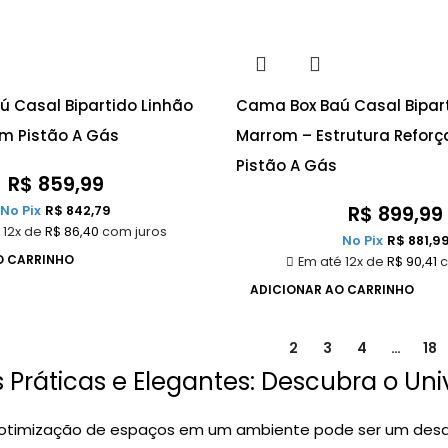
 Casal Bipartido Linhão
Cama Box Baú Casal Bipart
m Pistão A Gás
Marrom – Estrutura Refor
Pistão A Gás
R$
859,99
R$
899,99
No Pix
R$
842,79
 12x de
R$
86,40
com juros
No Pix
R$
881,9
O CARRINHO
Em até 12x de
R$
90,41
c
ADICIONAR AO CARRINHO
1
2
3
4
…
18
 Práticas e Elegantes: Descubra o Un
 otimização de espaços em um ambiente pode ser um desafi