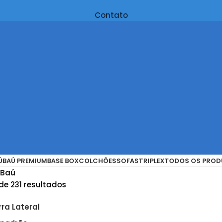
Contato
Ú
BAÚ PREMIUM
BASE BOX
COLCHÕES
SOFAS
TRIPLEX
TODOS OS PROD
Baú
 de 231 resultados
ra Lateral