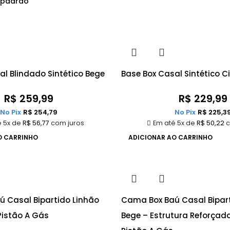
al Blindado Sintético Bege
Base Box Casal Sintético C
R$
259,99
R$
229,99
No Pix
R$
254,79
No Pix
R$
225,3
é 5x de
R$
56,77
com juros
Em até 5x de
R$
50,22
c
O CARRINHO
ADICIONAR AO CARRINHO
 Casal Bipartido Linhão
Cama Box Baú Casal Bipart
istão A Gás
Bege – Estrutura Reforça