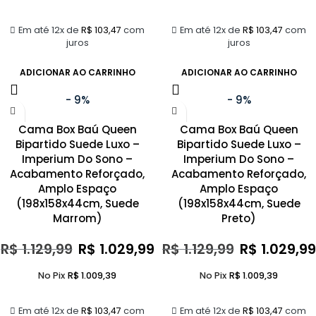
Em até 12x de
R$
103,47
com
Em até 12x de
R$
103,47
com
juros
juros
ADICIONAR AO CARRINHO
ADICIONAR AO CARRINHO
- 9%
- 9%
Cama Box Baú Queen
Cama Box Baú Queen
Bipartido Suede Luxo –
Bipartido Suede Luxo –
Imperium Do Sono –
Imperium Do Sono –
Acabamento Reforçado,
Acabamento Reforçado,
Amplo Espaço
Amplo Espaço
(198x158x44cm, Suede
(198x158x44cm, Suede
Marrom)
Preto)
R$
1.129,99
R$
1.029,99
R$
1.129,99
R$
1.029,99
No Pix
R$
1.009,39
No Pix
R$
1.009,39
Em até 12x de
R$
103,47
com
Em até 12x de
R$
103,47
com