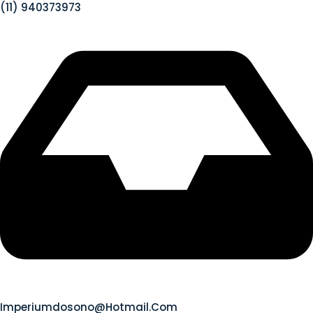
(11) 940373973
Imperiumdosono@hotmail.com