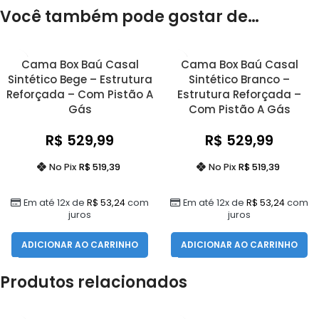
Você também pode gostar de…
Cama Box Baú Casal
Cama Box Baú Casal
Sintético Bege – Estrutura
Sintético Branco –
Reforçada – Com Pistão A
Estrutura Reforçada –
Gás
Com Pistão A Gás
R$
529,99
R$
529,99
No Pix
R$
519,39
No Pix
R$
519,39
Em até 12x de
R$
53,24
com
Em até 12x de
R$
53,24
com
juros
juros
ADICIONAR AO CARRINHO
ADICIONAR AO CARRINHO
Produtos relacionados