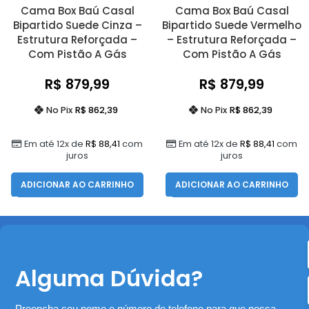
Cama Box Baú Casal
Cama Box Baú Casal
Bipartido Suede Cinza –
Bipartido Suede Vermelho
Estrutura Reforçada –
– Estrutura Reforçada –
Com Pistão A Gás
Com Pistão A Gás
R$
879,99
R$
879,99
No Pix
R$
862,39
No Pix
R$
862,39
Em até 12x de
R$
88,41
com
Em até 12x de
R$
88,41
com
juros
juros
ADICIONAR AO CARRINHO
ADICIONAR AO CARRINHO
Alguma Dúvida?
Preencha seu nome e número de telefone para que nossa