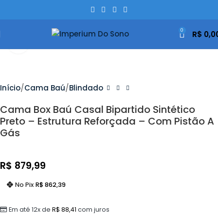
0
R$
0,0
Clique Para Ampliar
Início
Cama Baú
Blindado
Cama Box Baú Casal Bipartido Sintético
Preto – Estrutura Reforçada – Com Pistão A
Gás
R$
879,99
No Pix
R$
862,39
Em até 12x de
R$
88,41
com juros