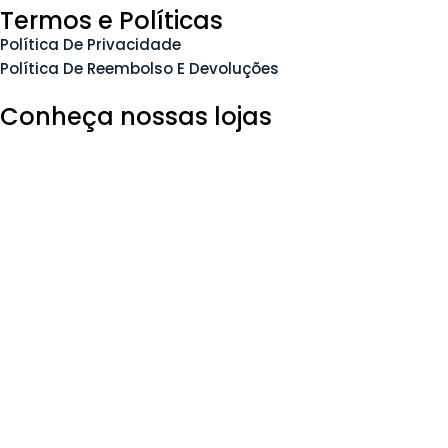
Termos e Políticas
Política De Privacidade
Política De Reembolso E Devoluções
Conheça nossas lojas
Siga-nos nas redes sociais
© 2025 Imperium do Sono – Todos os direitos
reservados.
Usamos
cookies
para
melhorar sua experiência em nosso
site
. Ao navegar neste site, você concorda com nosso uso
de cookies.
Mais Info
Aceitar