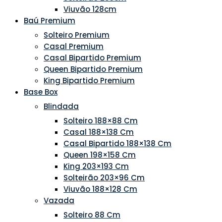
Viuvão 128cm
Baú Premium
Solteiro Premium
Casal Premium
Casal Bipartido Premium
Queen Bipartido Premium
King Bipartido Premium
Base Box
Blindada
Solteiro 188×88 Cm
Casal 188×138 Cm
Casal Bipartido 188×138 Cm
Queen 198×158 Cm
King 203×193 Cm
Solteirão 203×96 Cm
Viuvão 188×128 Cm
Vazada
Solteiro 88 Cm