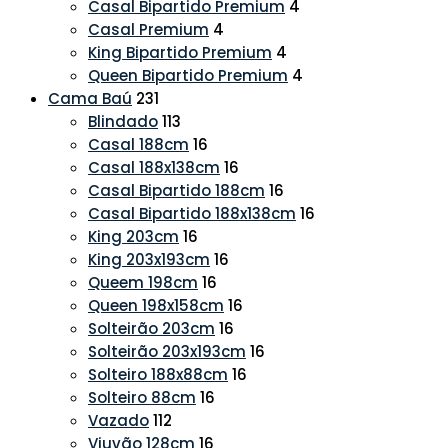
Casal Bipartido Premium
4
Casal Premium
4
King Bipartido Premium
4
Queen Bipartido Premium
4
Cama Baú
231
Blindado
113
Casal 188cm
16
Casal 188x138cm
16
Casal Bipartido 188cm
16
Casal Bipartido 188x138cm
16
King 203cm
16
King 203x193cm
16
Queem 198cm
16
Queen 198x158cm
16
Solteirão 203cm
16
Solteirão 203x193cm
16
Solteiro 188x88cm
16
Solteiro 88cm
16
Vazado
112
Viuvão 128cm
16