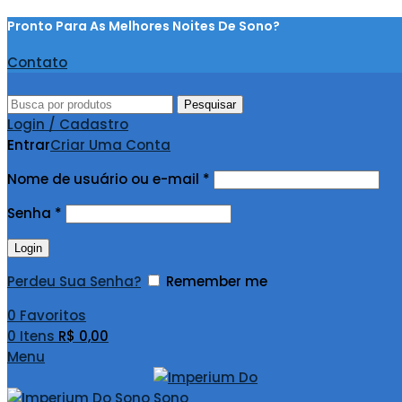
Pronto Para As Melhores Noites De Sono?
Contato
Pesquisar
Login / Cadastro
Entrar
Criar Uma Conta
Nome de usuário ou e-mail
*
Senha
*
Login
Perdeu Sua Senha?
Remember me
0
Favoritos
0
Itens
R$
0,00
Menu