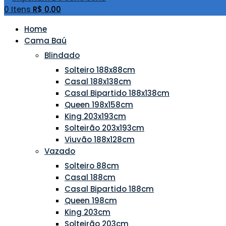
0
Itens
R$
0,00
Home
Cama Baú
Blindado
Solteiro 188x88cm
Casal 188x138cm
Casal Bipartido 188x138cm
Queen 198x158cm
King 203x193cm
Solteirão 203x193cm
Viuvão 188x128cm
Vazado
Solteiro 88cm
Casal 188cm
Casal Bipartido 188cm
Queen 198cm
King 203cm
Solteirão 203cm