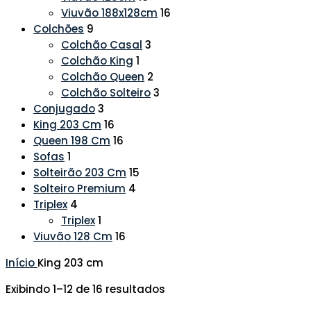
Viuvão 188x128cm
16
Colchões
9
Colchão Casal
3
Colchão King
1
Colchão Queen
2
Colchão Solteiro
3
Conjugado
3
King 203 Cm
16
Queen 198 Cm
16
Sofas
1
Solteirão 203 Cm
15
Solteiro Premium
4
Triplex
4
Triplex
1
Viuvão 128 Cm
16
Início
King 203 cm
Exibindo 1–12 de 16 resultados