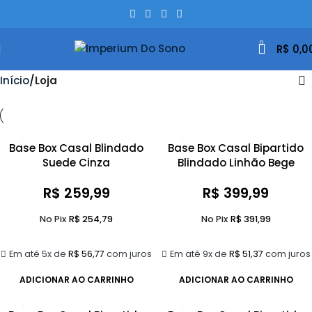
0
R$
0,0
Início
Loja
Base Box Casal Blindado
Base Box Casal Bipartido
Suede Cinza
Blindado Linhão Bege
R$
259,99
R$
399,99
No Pix
R$
254,79
No Pix
R$
391,99
Em até 5x de
R$
56,77
com juros
Em até 9x de
R$
51,37
com juros
ADICIONAR AO CARRINHO
ADICIONAR AO CARRINHO