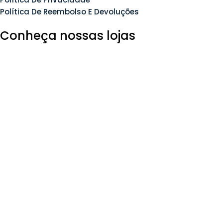
Política De Reembolso E Devoluções
Conheça nossas lojas
Siga-nos nas redes sociais
© 2025 Imperium do Sono – Todos os direitos
reservados.
Usamos
cookies
para
melhorar sua experiência em nosso
site
. Ao navegar neste site, você concorda com nosso uso
de cookies.
Mais Info
Aceitar
Loja