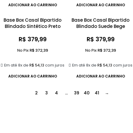
ADICIONAR AO CARRINHO
ADICIONAR AO CARRINHO
Base Box Casal Bipartido
Base Box Casal Bipartido
Blindado Sintético Preto
Blindado Suede Bege
R$
379,99
R$
379,99
No Pix
R$
372,39
No Pix
R$
372,39
Em até 8x de
R$
54,13
com juros
Em até 8x de
R$
54,13
com juros
ADICIONAR AO CARRINHO
ADICIONAR AO CARRINHO
1
2
3
4
…
39
40
41
→