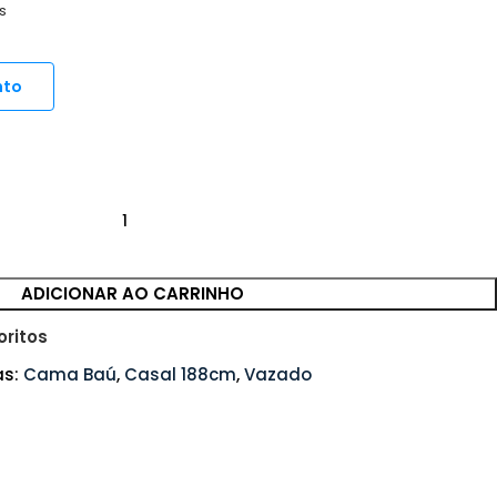
s
nto
ADICIONAR AO CARRINHO
oritos
s:
Cama Baú
,
Casal 188cm
,
Vazado