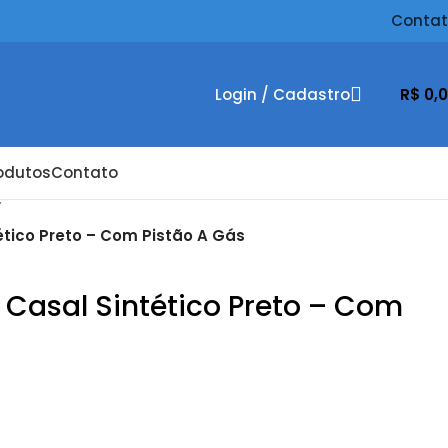
Conta
Login / Cadastro
R$
0,
odutos
Contato
tico Preto – Com Pistão A Gás
Casal Sintético Preto – Com