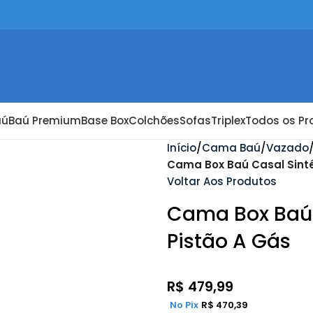
aú
Baú Premium
Base Box
Colchões
Sofas
Triplex
Todos os Pr
Início
Cama Baú
Vazado
Cama Box Baú Casal Sinté
Voltar Aos Produtos
Cama Box Baú 
Pistão A Gás
R$
479,99
No Pix
R$
470,39