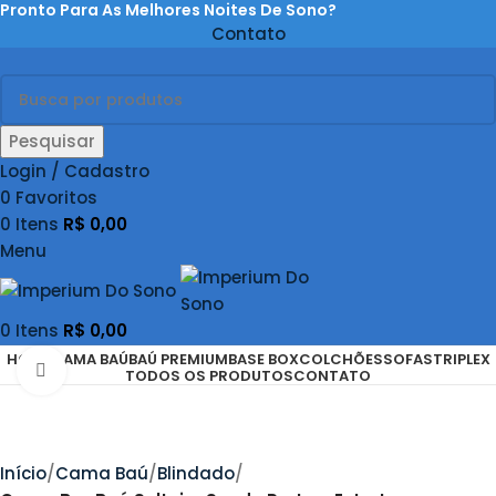
Pronto Para As Melhores Noites De Sono?
Contato
Pesquisar
Login / Cadastro
0
Favoritos
0
Itens
R$
0,00
Menu
0
Itens
R$
0,00
HOME
CAMA BAÚ
BAÚ PREMIUM
BASE BOX
COLCHÕES
SOFAS
TRIPLEX
Clique Para Ampliar
TODOS OS PRODUTOS
CONTATO
Início
Cama Baú
Blindado