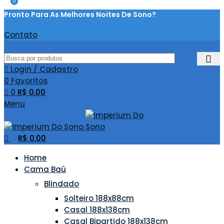
0
Pronto Para As Melhores Noites De Sono?
Contato
Login / Cadastro
0
Favoritos
0
R$
0,00
Menu
R$
0,00
Home
Cama Baú
Blindado
Solteiro 188x88cm
Casal 188x138cm
Casal Bipartido 188x138cm