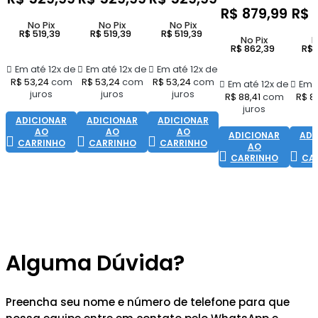
R$
879,99
R$
8
No Pix
No Pix
No Pix
R$
519,39
R$
519,39
R$
519,39
No Pix
N
R$
862,39
R$
Em até 12x de
Em até 12x de
Em até 12x de
R$
53,24
com
R$
53,24
com
R$
53,24
com
Em até 12x de
Em a
juros
juros
juros
R$
88,41
com
R$
88
juros
ADICIONAR
ADICIONAR
ADICIONAR
AO
AO
AO
ADICIONAR
ADI
CARRINHO
CARRINHO
CARRINHO
AO
CARRINHO
CA
Alguma Dúvida?
Preencha seu nome e número de telefone para que