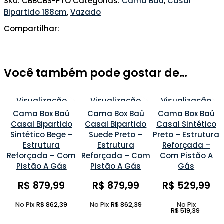
SKU:
CBBCBS-PTO
Categorias:
Cama Baú
,
Casal
Bipartido 188cm
,
Vazado
Compartilhar:
Você também pode gostar de…
Visualização
Visualização
Visualização
Rápida
Rápida
Rápida
Cama Box Baú
Cama Box Baú
Cama Box Baú
Adicionar À Lista
Adicionar À Lista
Adicionar À Lista
Casal Bipartido
Casal Bipartido
Casal Sintético
De Favoritos
De Favoritos
De Favoritos
Sintético Bege –
Suede Preto –
Preto – Estrutura
Estrutura
Estrutura
Reforçada –
Reforçada – Com
Reforçada – Com
Com Pistão A
Pistão A Gás
Pistão A Gás
Gás
R$
879,99
R$
879,99
R$
529,99
No Pix
R$
862,39
No Pix
R$
862,39
No Pix
R$
519,39