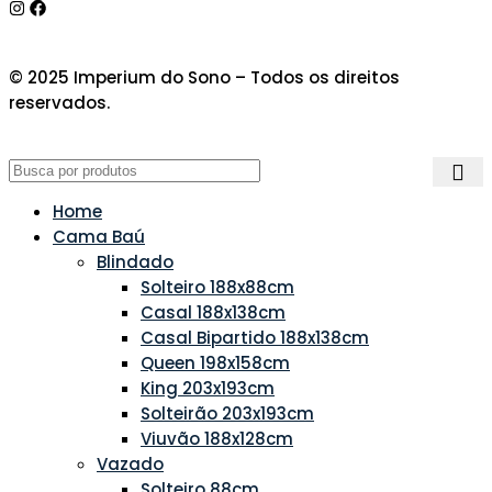
© 2025 Imperium do Sono – Todos os direitos
reservados.
Home
Cama Baú
Blindado
Solteiro 188x88cm
Casal 188x138cm
Casal Bipartido 188x138cm
Queen 198x158cm
King 203x193cm
Solteirão 203x193cm
Viuvão 188x128cm
Vazado
Solteiro 88cm