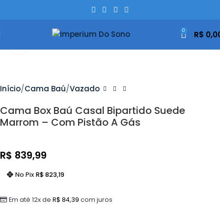
0
R$
0,0
Clique Para Ampliar
Início
Cama Baú
Vazado
Cama Box Baú Casal Bipartido Suede
Marrom – Com Pistão A Gás
R$
839,99
No Pix
R$
823,19
Em até 12x de
R$
84,39
com juros