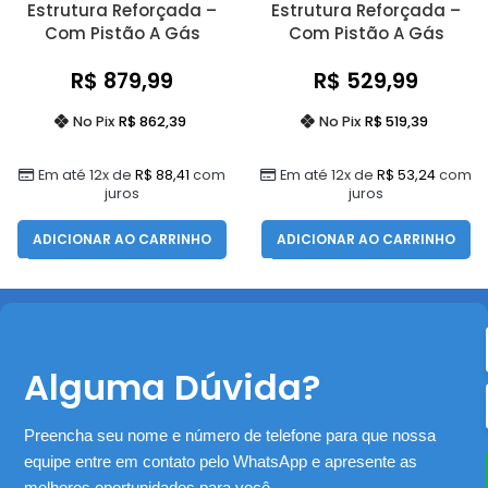
Estrutura Reforçada –
Estrutura Reforçada –
Com Pistão A Gás
Com Pistão A Gás
R$
879,99
R$
529,99
No Pix
R$
862,39
No Pix
R$
519,39
Em até 12x de
R$
88,41
com
Em até 12x de
R$
53,24
com
juros
juros
ADICIONAR AO CARRINHO
ADICIONAR AO CARRINHO
Alguma Dúvida?
Preencha seu nome e número de telefone para que nossa
equipe entre em contato pelo WhatsApp e apresente as
melhores oportunidades para você.