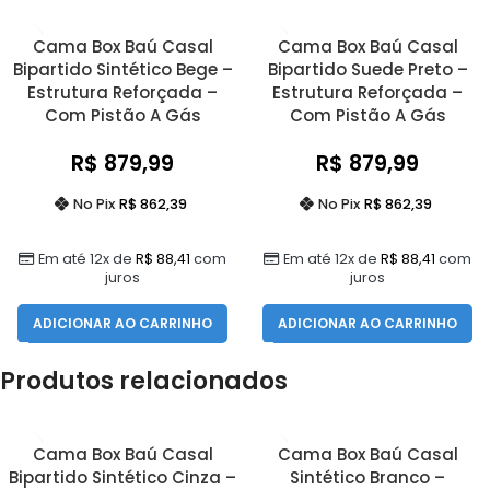
Cama Box Baú Casal
Cama Box Baú Casal
Bipartido Sintético Bege –
Bipartido Suede Preto –
Estrutura Reforçada –
Estrutura Reforçada –
Com Pistão A Gás
Com Pistão A Gás
R$
879,99
R$
879,99
No Pix
R$
862,39
No Pix
R$
862,39
Em até 12x de
R$
88,41
com
Em até 12x de
R$
88,41
com
juros
juros
ADICIONAR AO CARRINHO
ADICIONAR AO CARRINHO
Produtos relacionados
Cama Box Baú Casal
Cama Box Baú Casal
Bipartido Sintético Cinza –
Sintético Branco –