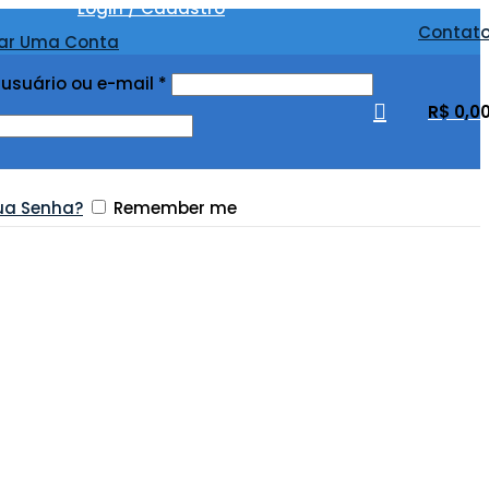
Login / Cadastro
Contat
iar Uma Conta
usuário ou e-mail
*
R$
0,0
ua Senha?
Remember me