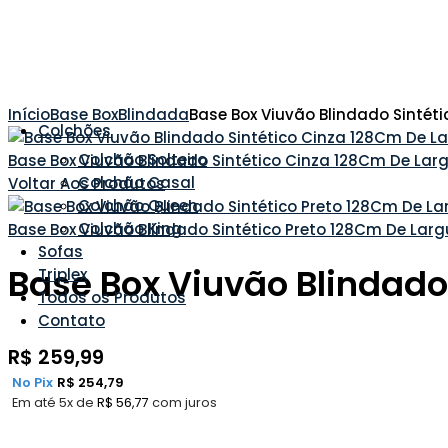
Início
Base Box
Blindada
Base Box Viuvão Blindado Sinté
Colchões
Colchão Solteiro
Base Box Viuvão Blindado Sintético Cinza 128Cm De Lar
Colchão Casal
Voltar Aos Produtos
Colchão Queen
Colchão King
Base Box Viuvão Blindado Sintético Preto 128Cm De Larg
Sofas
Base Box Viuvão Blindado
Triplex
Todos os Produtos
Contato
R$
259,99
No Pix
R$
254,79
Em até 5x de
R$
56,77
com juros