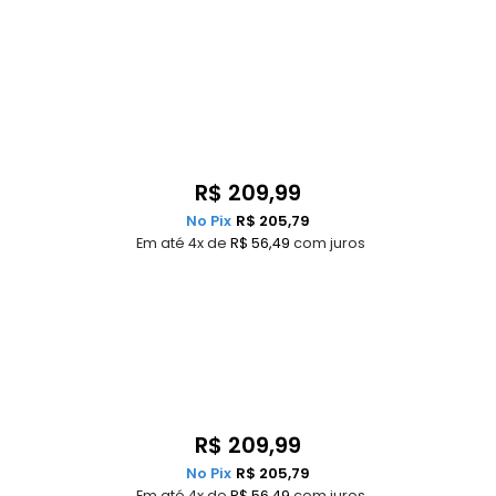
R$
209,99
No Pix
R$
205,79
Em até 4x de
R$
56,49
com juros
R$
209,99
No Pix
R$
205,79
Em até 4x de
R$
56,49
com juros