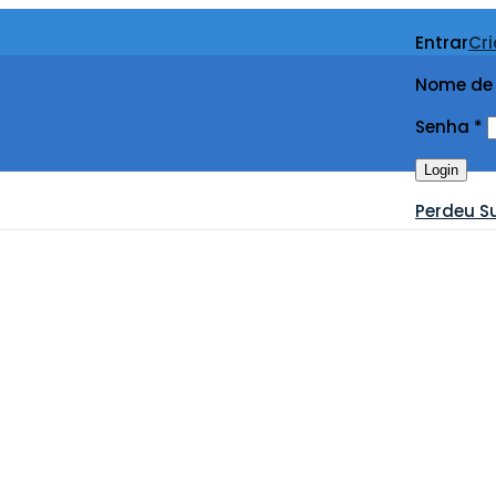
Entrar
Cr
Nome de 
Senha
*
Login
Perdeu S