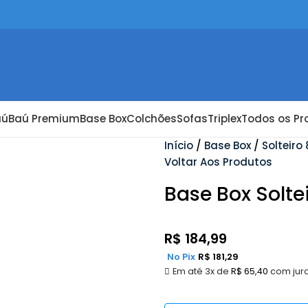
aú
Baú Premium
Base Box
Colchões
Sofas
Triplex
Todos os Pr
Início
Base Box
Solteiro
Voltar Aos Produtos
Base Box Solte
R$
184,99
No Pix
R$
181,29
Em até 3x de
R$
65,40
com jur