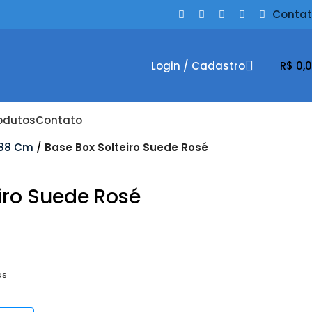
Conta
Login / Cadastro
R$
0,
odutos
Contato
 88 Cm
Base Box Solteiro Suede Rosé
iro Suede Rosé
os