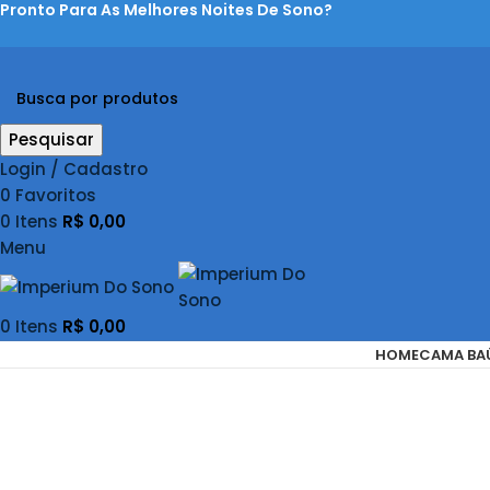
Pronto Para As Melhores Noites De Sono?
Pesquisar
Login / Cadastro
0
Favoritos
0
Itens
R$
0,00
Menu
0
Itens
R$
0,00
HOME
CAMA BA