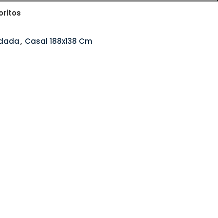
oritos
ndada
,
Casal 188x138 Cm