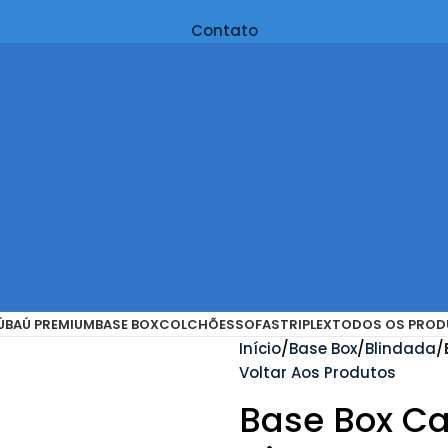
Contato
Ú
BAÚ PREMIUM
BASE BOX
COLCHÕES
SOFAS
TRIPLEX
TODOS OS PROD
Início
Base Box
Blindada
Voltar Aos Produtos
Base Box Ca