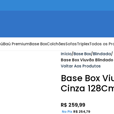
aú
Baú Premium
Base Box
Colchões
Sofas
Triplex
Todos os Pr
Início
Base Box
Blindada
Base Box Viuvão Blindado
Voltar Aos Produtos
Base Box Vi
Cinza 128Cm
R$
259,99
No Pix
R$
254,79