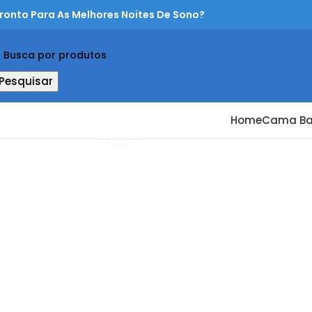
ronto Para As Melhores Noites De Sono?
Pesquisar
Home
Cama B
Clique Para Ampliar