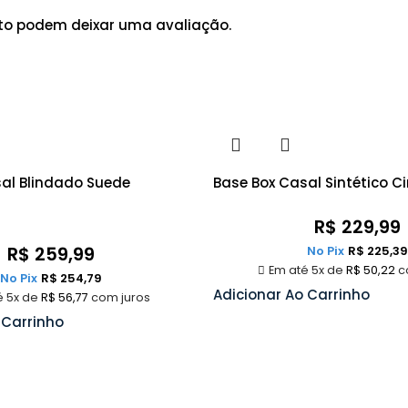
to podem deixar uma avaliação.
al Blindado Suede
Base Box Casal Sintético C
R$
229,99
R$
259,99
No Pix
R$
225,39
Em até 5x de
R$
50,22
c
No Pix
R$
254,79
Adicionar Ao Carrinho
é 5x de
R$
56,77
com juros
 Carrinho