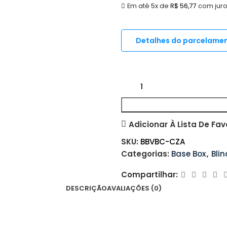
Em até 5x de
R$
56,77
com jur
Detalhes do parcelame
Adicionar À Lista De Fav
SKU:
BBVBC-CZA
Categorias:
Base Box
,
Bli
Compartilhar:
DESCRIÇÃO
AVALIAÇÕES (0)