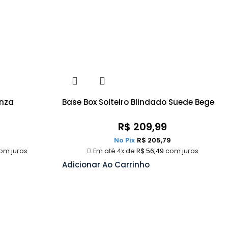
inza
Base Box Solteiro Blindado Suede Bege
R$
209,99
No Pix
R$
205,79
om juros
Em até 4x de
R$
56,49
com juros
Adicionar Ao Carrinho