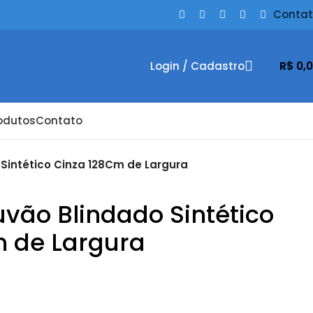
Conta
Login / Cadastro
R$
0,
odutos
Contato
 Sintético Cinza 128Cm de Largura
uvão Blindado Sintético
 de Largura