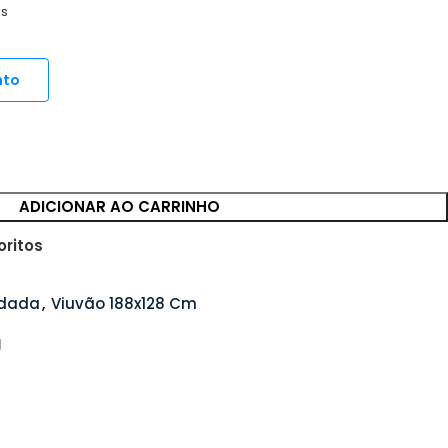
os
nto
ADICIONAR AO CARRINHO
oritos
ndada
,
Viuvão 188x128 Cm