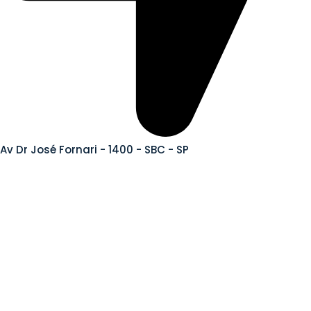
Av Dr José Fornari - 1400 - SBC - SP
Termos e Políticas
Política De Privacidade
Política De Reembolso E Devoluções
Conheça nossas lojas