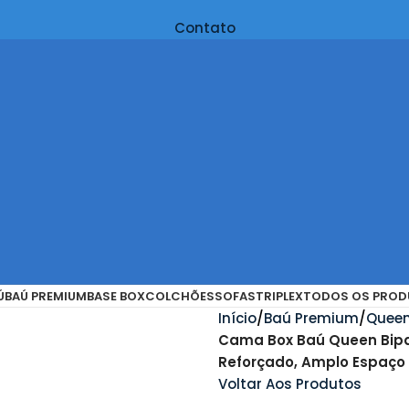
Contato
Ú
BAÚ PREMIUM
BASE BOX
COLCHÕES
SOFAS
TRIPLEX
TODOS OS PROD
Início
Baú Premium
Queen
Cama Box Baú Queen Bipa
Reforçado, Amplo Espaço 
Voltar Aos Produtos