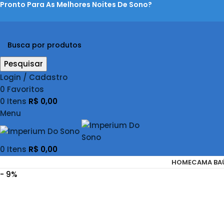
Pronto Para As Melhores Noites De Sono?
Pesquisar
Login / Cadastro
0
Favoritos
0
Itens
R$
0,00
Menu
0
Itens
R$
0,00
HOME
CAMA BA
- 9%