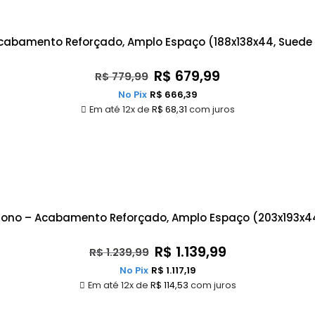
Acabamento Reforçado, Amplo Espaço (188x138x44, Sued
R$
679,99
R$
779,99
No Pix
R$
666,39
Em até 12x de
R$
68,31
com juros
 Sono – Acabamento Reforçado, Amplo Espaço (203x193x
R$
1.139,99
R$
1.239,99
No Pix
R$
1.117,19
Em até 12x de
R$
114,53
com juros