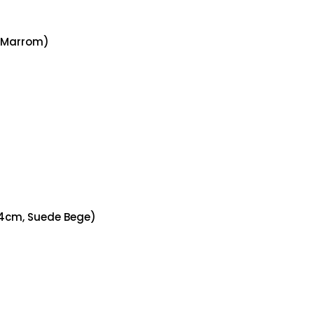
e Marrom)
44cm, Suede Bege)