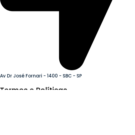
Av Dr José Fornari - 1400 - SBC - SP
Termos e Políticas
Política De Privacidade
Política De Reembolso E Devoluções
Conheça nossas lojas