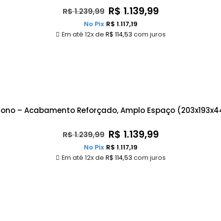
R$
1.139,99
R$
1.239,99
No Pix
R$
1.117,19
Em até 12x de
R$
114,53
com juros
 Sono – Acabamento Reforçado, Amplo Espaço (203x193x4
R$
1.139,99
R$
1.239,99
No Pix
R$
1.117,19
Em até 12x de
R$
114,53
com juros