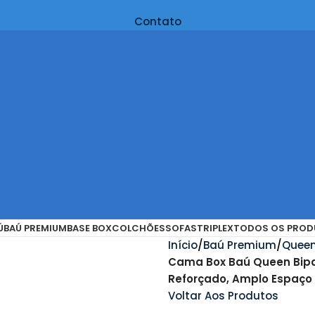
Contato
Ú
BAÚ PREMIUM
BASE BOX
COLCHÕES
SOFAS
TRIPLEX
TODOS OS PROD
Início
Baú Premium
Queen
Cama Box Baú Queen Bipa
Reforçado, Amplo Espaço
Voltar Aos Produtos