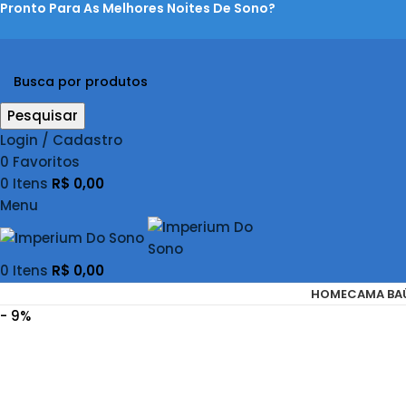
Pronto Para As Melhores Noites De Sono?
Pesquisar
Login / Cadastro
0
Favoritos
0
Itens
R$
0,00
Menu
0
Itens
R$
0,00
HOME
CAMA BA
- 9%