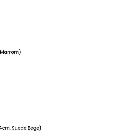
e Marrom)
44cm, Suede Bege)