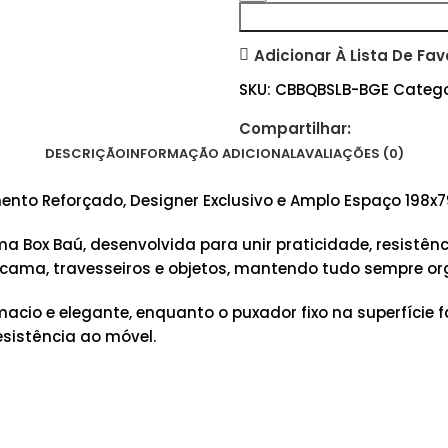
Adicionar À Lista De Fav
SKU:
CBBQBSLB-BGE
Catego
Compartilhar:
DESCRIÇÃO
INFORMAÇÃO ADICIONAL
AVALIAÇÕES (0)
nto Reforçado, Designer Exclusivo e Amplo Espaço 198x
Box Baú, desenvolvida para unir praticidade, resistênc
cama, travesseiros e objetos, mantendo tudo sempre or
o e elegante, enquanto o puxador fixo na superfície fa
sistência ao móvel.