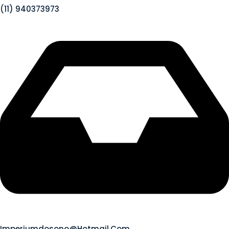
(11) 940373973
Imperiumdosono@hotmail.com