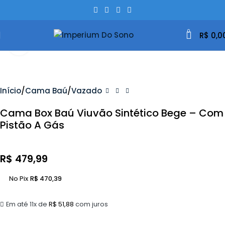
0
R$
0,0
Clique Para Ampliar
Início
Cama Baú
Vazado
Cama Box Baú Viuvão Sintético Bege – Com
Pistão A Gás
R$
479,99
No Pix
R$
470,39
Em até 11x de
R$
51,88
com juros