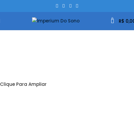
0
R$
0,0
Clique Para Ampliar