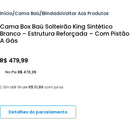
Início
Cama Baú
Blindado
Voltar Aos Produtos
Cama Box Baú Solteirão King Sintético
Branco – Estrutura Reforçada – Com Pistão
A Gás
R$
479,99
No Pix
R$
470,39
Em até 11x de
R$
51,88
com juros
Detalhes do parcelamento