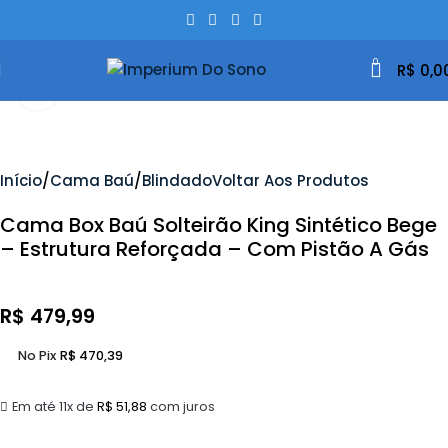
0
R$
0,0
Clique Para Ampliar
Início
Cama Baú
Blindado
Voltar Aos Produtos
Cama Box Baú Solteirão King Sintético Bege
– Estrutura Reforçada – Com Pistão A Gás
R$
479,99
No Pix
R$
470,39
Em até 11x de
R$
51,88
com juros