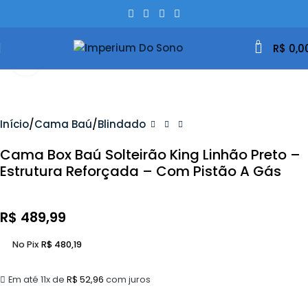
0
R$
0,0
Clique Para Ampliar
Início
Cama Baú
Blindado
Cama Box Baú Solteirão King Linhão Preto –
Estrutura Reforçada – Com Pistão A Gás
R$
489,99
No Pix
R$
480,19
Em até 11x de
R$
52,96
com juros