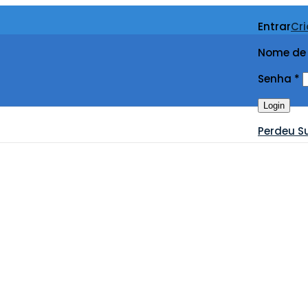
Entrar
Cr
Nome de 
Senha
*
Login
Perdeu S