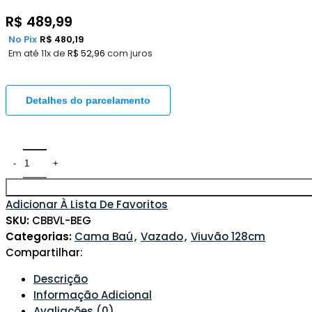
R$
489,99
No Pix
R$
480,19
Em até 11x de
R$
52,96
com juros
Detalhes do parcelamento
Adicionar À Lista De Favoritos
SKU:
CBBVL-BEG
Categorias:
Cama Baú
,
Vazado
,
Viuvão 128cm
Compartilhar:
Descrição
Informação Adicional
Avaliações (0)