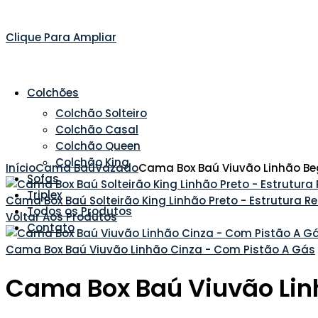
Clique Para Ampliar
Colchões
Colchão Solteiro
Colchão Casal
Colchão Queen
Colchão King
Início
Cama Baú
Vazado
Cama Box Baú Viuvão Linhão Be
Sofas
Triplex
Cama Box Baú Solteirão King Linhão Preto - Estrutura 
Todos os Produtos
Voltar Aos Produtos
Contato
Cama Box Baú Viuvão Linhão Cinza - Com Pistão A Gás
Cama Box Baú Viuvão Lin