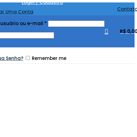
Login / Cadastro
Contat
iar Uma Conta
usuário ou e-mail
*
R$
0,0
ua Senha?
Remember me