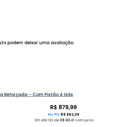
uto podem deixar uma avaliação.
ura Reforçada – Com Pistão A Gás
R$
879,99
No Pix
R$
862,39
Em até 12x de
R$
88,41
com juros