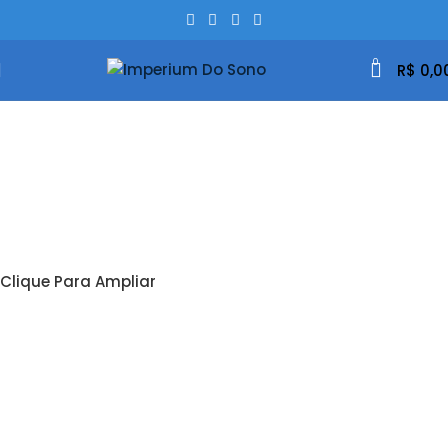
0
R$
0,0
Clique Para Ampliar