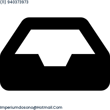
(11) 940373973
Imperiumdosono@hotmail.com