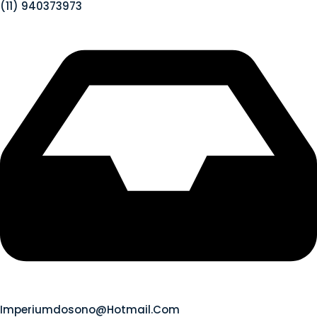
(11) 940373973
Imperiumdosono@hotmail.com