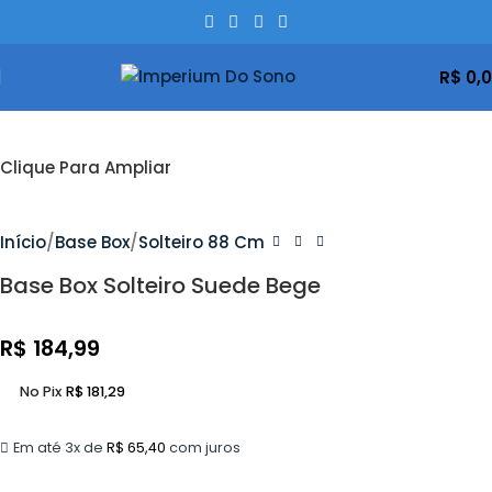
R$
0,
Clique Para Ampliar
Início
Base Box
Solteiro 88 Cm
Base Box Solteiro Suede Bege
R$
184,99
No Pix
R$
181,29
Em até 3x de
R$
65,40
com juros