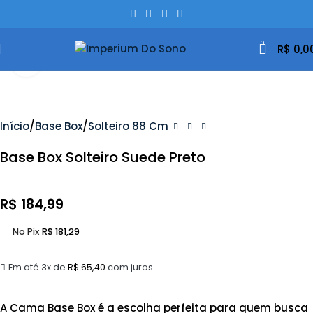
0
R$
0,0
Clique Para Ampliar
Início
Base Box
Solteiro 88 Cm
Base Box Solteiro Suede Preto
R$
184,99
No Pix
R$
181,29
Em até 3x de
R$
65,40
com juros
A Cama Base Box é a escolha perfeita para quem busca