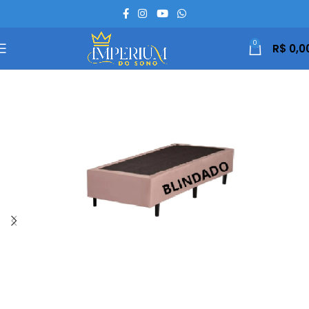
0
R$
0,0