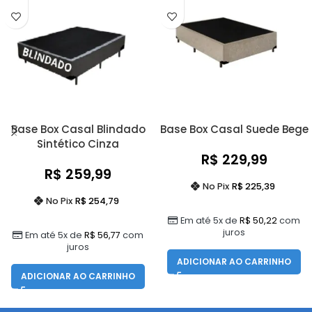
Base Box Casal Blindado
Base Box Casal Suede Bege
Sintético Cinza
R$
229,99
R$
259,99
No Pix
R$
225,39
No Pix
R$
254,79
Em até 5x de
R$
50,22
com
juros
Em até 5x de
R$
56,77
com
juros
ADICIONAR AO CARRINHO
ADICIONAR AO CARRINHO