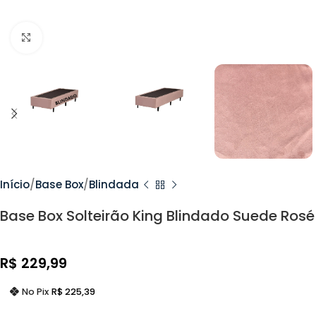
Clique Para Ampliar
Início
Base Box
Blindada
Base Box Solteirão King Blindado Suede Rosé
R$
229,99
No Pix
R$
225,39