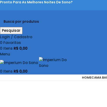
Pronto Para As Melhores Noites De Sono?
Pesquisar
Login / Cadastro
0
Favoritos
0
Itens
R$
0,00
Menu
0
Itens
R$
0,00
HOME
CAMA BA