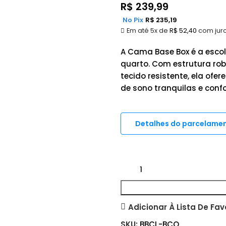
R$
239,99
No Pix
R$
235,19
Em até 5x de
R$
52,40
com jur
A Cama Base Box é a escol
quarto. Com estrutura ro
tecido resistente, ela ofe
de sono tranquilas e confo
Detalhes do parcelame
Adicionar À Lista De Fav
SKU:
BBCL-BCO