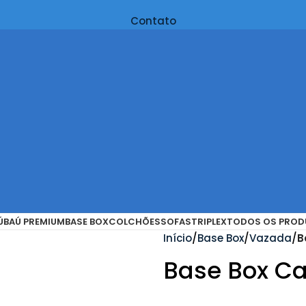
Contato
Ú
BAÚ PREMIUM
BASE BOX
COLCHÕES
SOFAS
TRIPLEX
TODOS OS PROD
Início
Base Box
Vazada
B
Base Box Ca