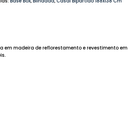
ias:
Base Box
,
Blindada
,
Casal Bipartido 188x138 Cm
sta em madeira de reflorestamento e revestimento em
is.