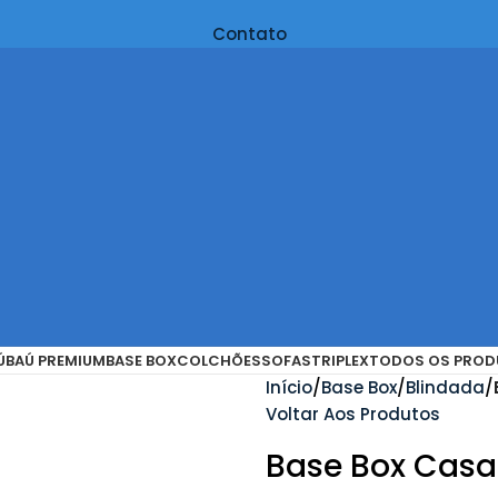
Contato
Ú
BAÚ PREMIUM
BASE BOX
COLCHÕES
SOFAS
TRIPLEX
TODOS OS PROD
Início
Base Box
Blindada
Voltar Aos Produtos
Base Box Casal