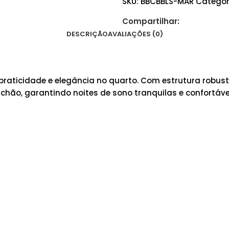
SKU:
BBCBBLS-MAR
Categor
Compartilhar:
DESCRIÇÃO
AVALIAÇÕES (0)
praticidade e elegância no quarto. Com estrutura robu
olchão, garantindo noites de sono tranquilas e confortáve