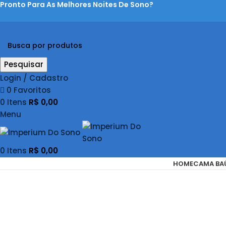
Pronto Para As Melhores Noites De Sono?
Pesquisar
Login / Cadastro
0
Favoritos
0
Itens
R$
0,00
Menu
0
Itens
R$
0,00
HOME
CAMA BA