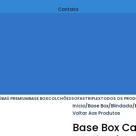
Contato
Ú
BAÚ PREMIUM
BASE BOX
COLCHÕES
SOFAS
TRIPLEX
TODOS OS PROD
Início
Base Box
Blindada
Voltar Aos Produtos
Base Box Ca