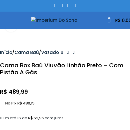
0
R$
0,0
Clique Para Ampliar
Início
Cama Baú
Vazado
Cama Box Baú Viuvão Linhão Preto – Com
Pistão A Gás
R$
489,99
No Pix
R$
480,19
Em até 11x de
R$
52,96
com juros