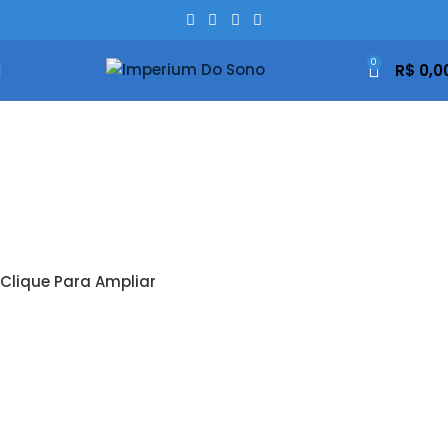
0
R$
0,0
Clique Para Ampliar