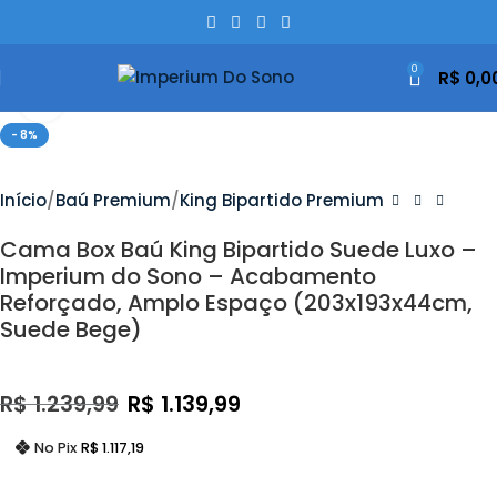
0
R$
0,0
Clique Para Ampliar
- 8%
Início
Baú Premium
King Bipartido Premium
Cama Box Baú King Bipartido Suede Luxo –
Imperium do Sono – Acabamento
Reforçado, Amplo Espaço (203x193x44cm,
Suede Bege)
R$
1.239,99
R$
1.139,99
No Pix
R$
1.117,19