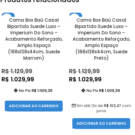
- 9%
- 9%
Cama Box Baú Casal
Cama Box Baú Casal
Bipartido Suede Luxo –
Bipartido Suede Luxo –
Imperium Do Sono –
Imperium Do Sono –
Acabamento Reforçado,
Acabamento Reforçado,
Amplo Espaço
Amplo Espaço
(188x138x44cm, Suede
(188x138x44cm, Suede
Marrom)
Preto)
R$
1.129,99
R$
1.129,99
R$
1.029,99
R$
1.029,99
No Pix
R$
1.009,39
No Pix
R$
1.009,39
Em até 12x de
R$
103,47
com
ADICIONAR AO CARRINHO
juros
ADICIONAR AO CARRINHO