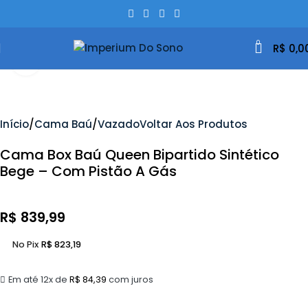
0
R$
0,0
Clique Para Ampliar
Início
Cama Baú
Vazado
Voltar Aos Produtos
Cama Box Baú Queen Bipartido Sintético
Bege – Com Pistão A Gás
R$
839,99
No Pix
R$
823,19
Em até 12x de
R$
84,39
com juros