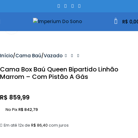
0
R$
0,0
Clique Para Ampliar
Início
Cama Baú
Vazado
Cama Box Baú Queen Bipartido Linhão
Marrom – Com Pistão A Gás
R$
859,99
No Pix
R$
842,79
Em até 12x de
R$
86,40
com juros