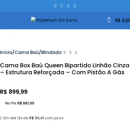
0
R$
0,0
Clique Para Ampliar
Início
Cama Baú
Blindado
Cama Box Baú Queen Bipartido Linhão Cinza
– Estrutura Reforçada – Com Pistão A Gás
R$
899,99
No Pix
R$
881,99
Em até 12x de
R$
90,41
com juros