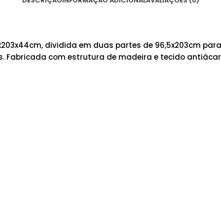
DESCRIÇÃO
INFORMAÇÃO ADICIONAL
AVALIAÇÕES (0)
x203x44cm, dividida em duas partes de 96,5x203cm para 
Fabricada com estrutura de madeira e tecido antiácaro,