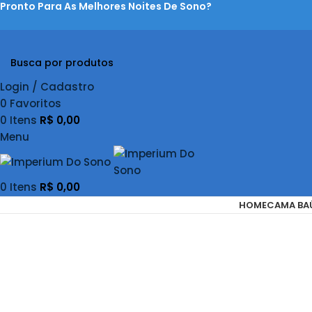
Pronto Para As Melhores Noites De Sono?
Login / Cadastro
0
Favoritos
0
Itens
R$
0,00
Menu
0
Itens
R$
0,00
HOME
CAMA BA