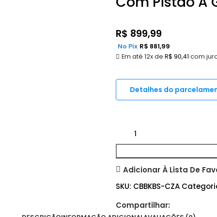
Com Pistão A 
R$
899,99
No Pix
R$
881,99
Em até 12x de
R$
90,41
com jur
Detalhes do parcelame
Adicionar À Lista De Fav
SKU:
CBBKBS-CZA
Categori
Compartilhar: