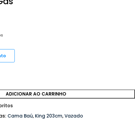
Gás
os
nto
ADICIONAR AO CARRINHO
oritos
as:
Cama Baú
,
King 203cm
,
Vazado