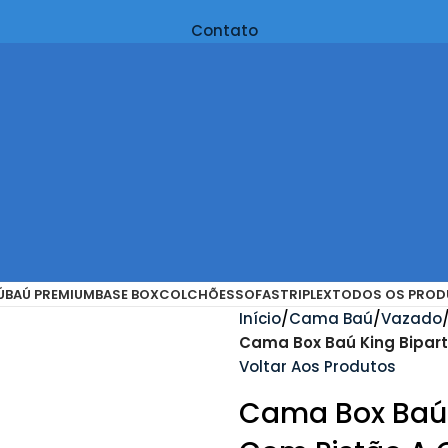
Contato
Ú
BAÚ PREMIUM
BASE BOX
COLCHÕES
SOFAS
TRIPLEX
TODOS OS PROD
Início
Cama Baú
Vazado
Cama Box Baú King Bipart
Voltar Aos Produtos
Cama Box Baú 