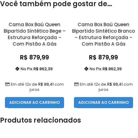
Você também pode gostar de…
Cama Box Baú Queen
Cama Box Baú Queen
Bipartido Sintético Bege –
Bipartido Sintético Branco
Estrutura Reforçada –
– Estrutura Reforçada –
Com Pistão A Gás
Com Pistão A Gás
R$
879,99
R$
879,99
No Pix
R$
862,39
No Pix
R$
862,39
Em até 12x de
R$
88,41
com
Em até 12x de
R$
88,41
com
juros
juros
ADICIONAR AO CARRINHO
ADICIONAR AO CARRINHO
Produtos relacionados