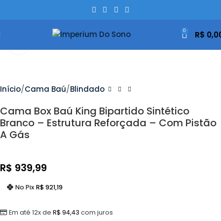
0
R$
0,0
Clique Para Ampliar
Início
Cama Baú
Blindado
Cama Box Baú King Bipartido Sintético
Branco – Estrutura Reforçada – Com Pistão
A Gás
R$
939,99
No Pix
R$
921,19
Em até 12x de
R$
94,43
com juros