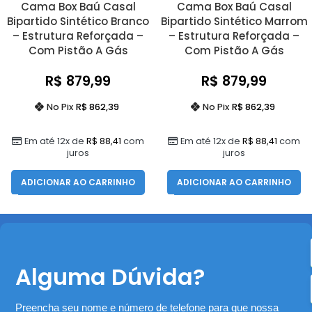
Cama Box Baú Casal
Cama Box Baú Casal
Bipartido Sintético Branco
Bipartido Sintético Marrom
– Estrutura Reforçada –
– Estrutura Reforçada –
Com Pistão A Gás
Com Pistão A Gás
R$
879,99
R$
879,99
No Pix
R$
862,39
No Pix
R$
862,39
Em até 12x de
R$
88,41
com
Em até 12x de
R$
88,41
com
juros
juros
ADICIONAR AO CARRINHO
ADICIONAR AO CARRINHO
Alguma Dúvida?
Preencha seu nome e número de telefone para que nossa