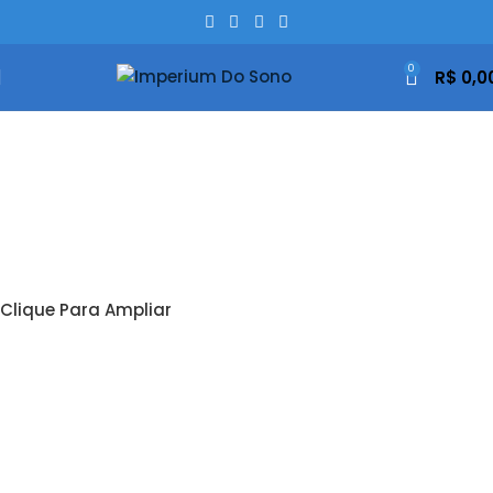
0
R$
0,0
Clique Para Ampliar