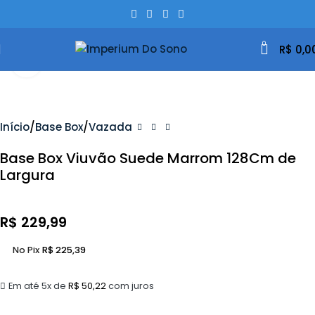
0
R$
0,0
Clique Para Ampliar
Início
Base Box
Vazada
Base Box Viuvão Suede Marrom 128Cm de
Largura
R$
229,99
No Pix
R$
225,39
Em até 5x de
R$
50,22
com juros