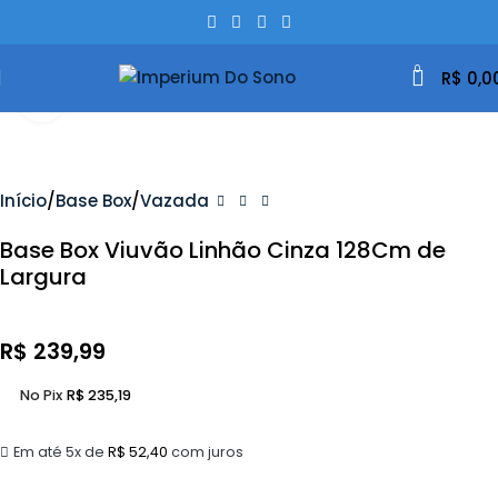
0
R$
0,0
Clique Para Ampliar
Início
Base Box
Vazada
Base Box Viuvão Linhão Cinza 128Cm de
Largura
R$
239,99
No Pix
R$
235,19
Em até 5x de
R$
52,40
com juros