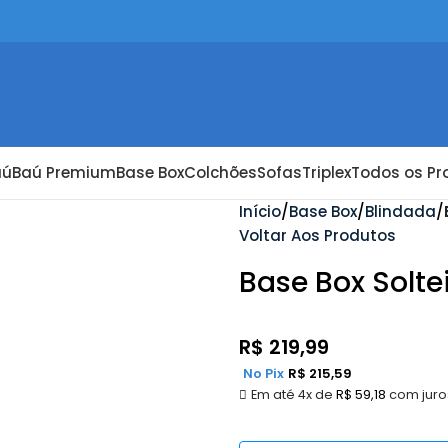
aú
Baú Premium
Base Box
Colchões
Sofas
Triplex
Todos os Pr
Início
Base Box
Blindada
Voltar Aos Produtos
Base Box Solte
R$
219,99
No Pix
R$
215,59
Em até 4x de
R$
59,18
com juro