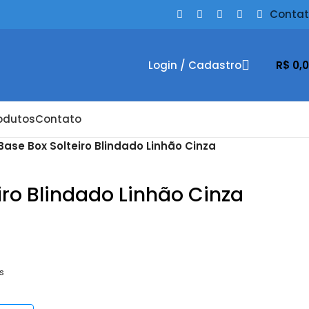
Conta
Login / Cadastro
R$
0,
odutos
Contato
Base Box Solteiro Blindado Linhão Cinza
iro Blindado Linhão Cinza
s